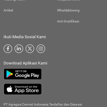
Artikel
Whistleblowing
Anti Gratifikasi
Ikuti Media Sosial Kami
Download Aplikasi Kami
PT Agregasi Cermat Indonesia
Terdaftar dan Diawasi