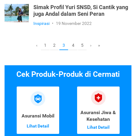
Simak Profil Yuri SNSD, Si Cantik yang
juga Andal dalam Seni Peran
Inspirasi
•
19 November 2022
1
2
4
5
‹
3
›
»
Cek Produk-Produk di Cermati
Asuransi Jiwa &
Asuransi Mobil
Kesehatan
Lihat Detail
Lihat Detail