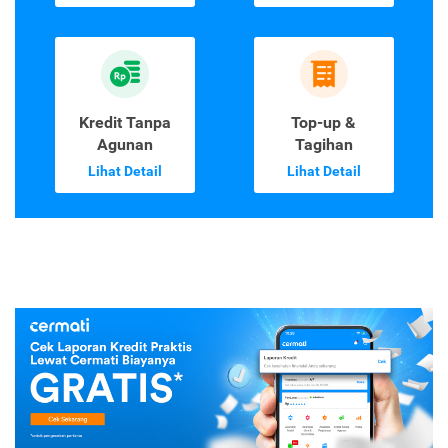
Kredit Tanpa
Top-up &
Agunan
Tagihan
Lihat Detail
Lihat Detail