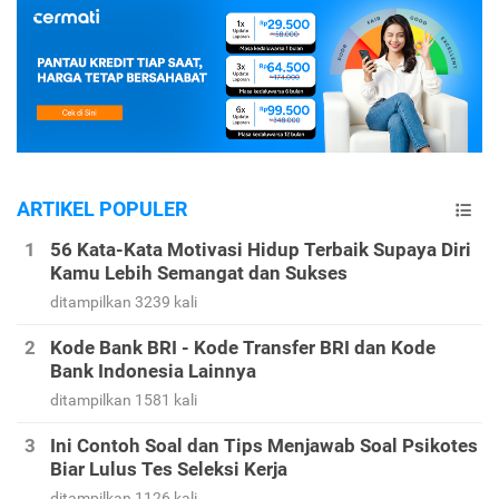
ARTIKEL POPULER
56 Kata-Kata Motivasi Hidup Terbaik Supaya Diri
Kamu Lebih Semangat dan Sukses
ditampilkan 3239 kali
Kode Bank BRI - Kode Transfer BRI dan Kode
Bank Indonesia Lainnya
ditampilkan 1581 kali
Ini Contoh Soal dan Tips Menjawab Soal Psikotes
Biar Lulus Tes Seleksi Kerja
ditampilkan 1126 kali