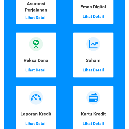
Asuransi
Emas Digital
Perjalanan
Lihat Detail
Lihat Detail
Reksa Dana
Saham
Lihat Detail
Lihat Detail
Laporan Kredit
Kartu Kredit
Lihat Detail
Lihat Detail