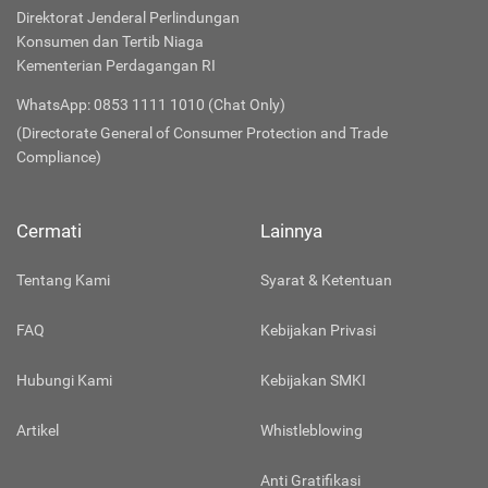
Direktorat Jenderal Perlindungan
Konsumen dan Tertib Niaga
Kementerian Perdagangan RI
WhatsApp: 0853 1111 1010 (Chat Only)
(Directorate General of Consumer Protection and Trade
Compliance)
Cermati
Lainnya
Tentang Kami
Syarat & Ketentuan
FAQ
Kebijakan Privasi
Hubungi Kami
Kebijakan SMKI
Artikel
Whistleblowing
Anti Gratifikasi