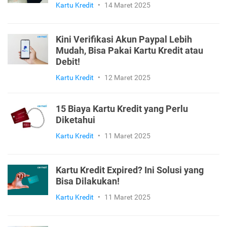
Kartu Kredit
•
14 Maret 2025
Kini Verifikasi Akun Paypal Lebih
Mudah, Bisa Pakai Kartu Kredit atau
Debit!
Kartu Kredit
•
12 Maret 2025
15 Biaya Kartu Kredit yang Perlu
Diketahui
Kartu Kredit
•
11 Maret 2025
Kartu Kredit Expired? Ini Solusi yang
Bisa Dilakukan!
Kartu Kredit
•
11 Maret 2025