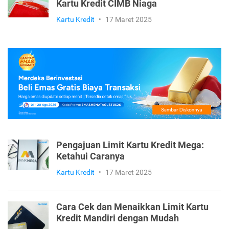
Kartu Kredit CIMB Niaga
Kartu Kredit
•
17 Maret 2025
Pengajuan Limit Kartu Kredit Mega:
Ketahui Caranya
Kartu Kredit
•
17 Maret 2025
Cara Cek dan Menaikkan Limit Kartu
Kredit Mandiri dengan Mudah