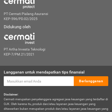
PT Cermati Pialang Asuransi
KEP-596/PD.02/2025
Didukung oleh
PT Artha Investa Teknologi
KEP-7/PM.21/2021
Langganan untuk mendapatkan tips finansial
Berlangganan
Disclaimer:
Cermati merupakan penyelenggara agregasi jasa keuangan yang terdaftar di
OJK. Oleh karena itu, produk dan/atau layanan jasa keuangan yang
ditawarkan bukan merupakan produk dan/atau layanan jasa keuangan yang