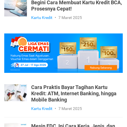
Begini Cara Membuat Kartu Kredit BCA,
Prosesnya Cepat!
Kartu Kredit
•
7 Maret 2025
Cara Praktis Bayar Tagihan Kartu
Kredit: ATM, Internet Banking, hingga
Mobile Banking
Kartu Kredit
•
7 Maret 2025
Mesin EDC, Ini Cara Kerja, Jenis, dan