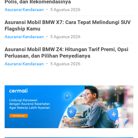
Polis, dan Rekomendasinya
Asuransi Kendaraan
•
5 Agustus 2026
Asuransi Mobil BMW X7: Cara Tepat Melindungi SUV
Flagship Kamu
Asuransi Kendaraan
•
5 Agustus 2026
Asuransi Mobil BMW Z4: Hitungan Tarif Premi, Opsi
Perluasan, dan Pilihan Penyedianya
Asuransi Kendaraan
•
5 Agustus 2026