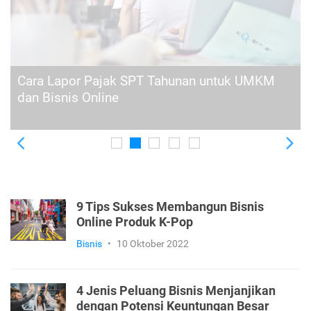
10 Media Online untuk Melakukan Promosi
Bisnis
Previous
Ne
9 Tips Sukses Membangun Bisnis
Online Produk K-Pop
Bisnis
•
10 Oktober 2022
4 Jenis Peluang Bisnis Menjanjikan
dengan Potensi Keuntungan Besar