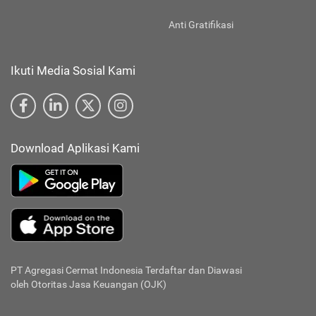
Anti Gratifikasi
Ikuti Media Sosial Kami
Download Aplikasi Kami
PT Agregasi Cermat Indonesia
Terdaftar dan Diawasi
oleh Otoritas Jasa Keuangan (OJK)