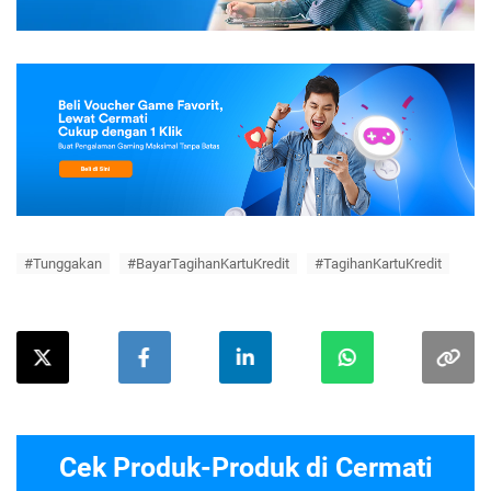
#Tunggakan
#BayarTagihanKartuKredit
#TagihanKartuKredit
Cek Produk-Produk di Cermati