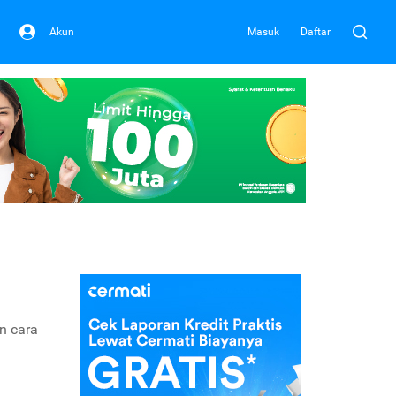
Akun
Masuk
Daftar
n cara