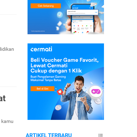
idikan
at
m kamu
ARTIKEL TERBARU