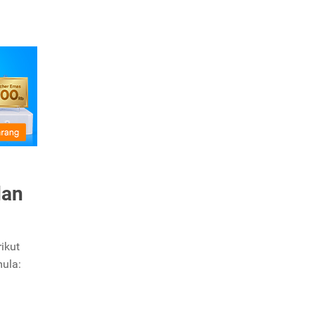
dan
ikut
mula: