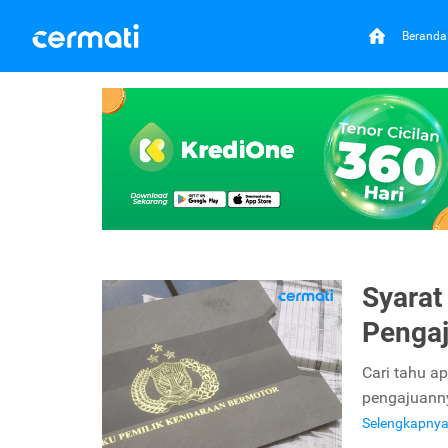
Beranda
Syarat
Pengaj
Cari tahu a
pengajuanny
Selengkapny