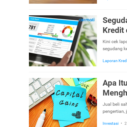
Seguda
Kredit
Kini cek lap
segudang keu
Laporan Kred
Apa It
Mengh
Jual beli sa
pengertian, 
Investasi
•
2