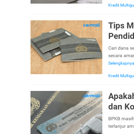
Kredit Multig
Tips 
Pendid
Cari dana s
secara aman
Selengkapny
Kredit Multig
Apakah
dan K
BPKB masih 
terlanjur am