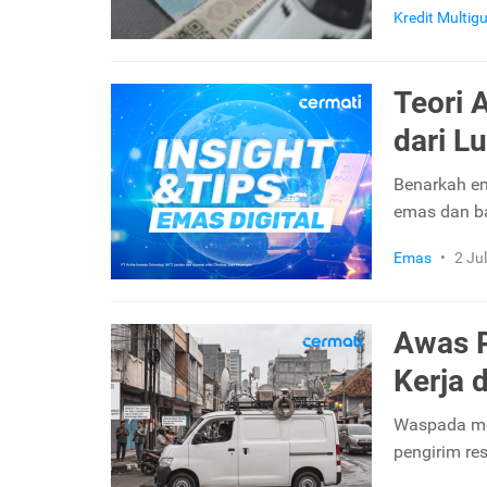
Kredit Multig
Teori 
dari L
Benarkah em
emas dan ba
Emas
•
2 Ju
Awas P
Kerja 
Waspada mod
pengirim re