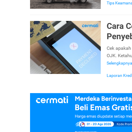
Tips Keaman
Cara C
Penyeb
Cek apakah
OJK. Ketahu
Selengkapny
Laporan Kred