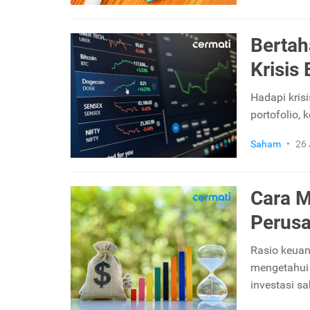
Bertah
Krisis
Hadapi kris
portofolio, 
Saham
•
26 
Cara 
Perusa
Rasio keuan
mengetahui 
investasi s