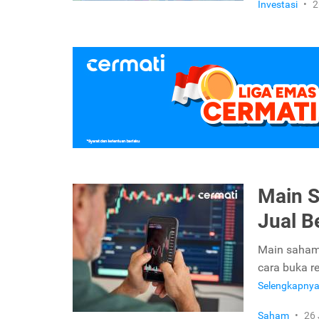
Investasi
•
2
Main S
Jual B
Main saham 
cara buka r
Selengkapny
Saham
•
26 