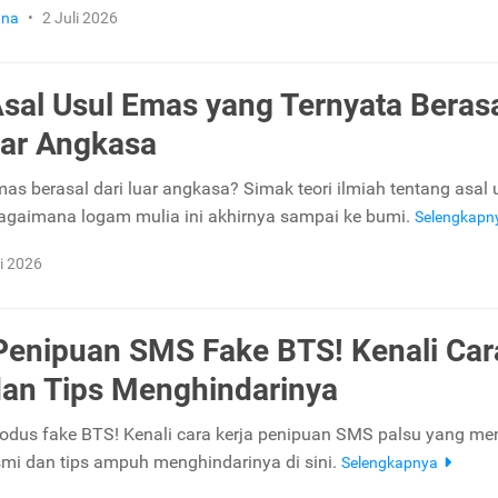
una
•
2 Juli 2026
Asal Usul Emas yang Ternyata Beras
uar Angkasa
as berasal dari luar angkasa? Simak teori ilmiah tentang asal 
gaimana logam mulia ini akhirnya sampai ke bumi.
Selengkapn
li 2026
enipuan SMS Fake BTS! Kenali Car
dan Tips Menghindarinya
us fake BTS! Kenali cara kerja penipuan SMS palsu yang men
smi dan tips ampuh menghindarinya di sini.
Selengkapnya