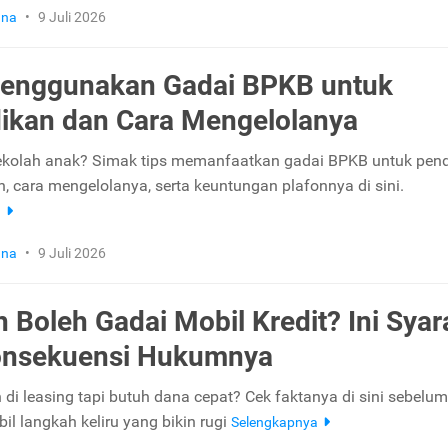
una
•
9 Juli 2026
Menggunakan Gadai BPKB untuk
ikan dan Cara Mengelolanya
ekolah anak? Simak tips memanfaatkan gadai BPKB untuk pend
, cara mengelolanya, serta keuntungan plafonnya di sini.
a
una
•
9 Juli 2026
 Boleh Gadai Mobil Kredit? Ini Syar
onsekuensi Hukumnya
di leasing tapi butuh dana cepat? Cek faktanya di sini sebelu
bil langkah keliru yang bikin rugi
Selengkapnya