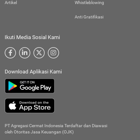
Artikel
Whistleblowing
Anti Gratifikasi
Ikuti Media Sosial Kami
Download Aplikasi Kami
PT Agregasi Cermat Indonesia
Terdaftar dan Diawasi
oleh Otoritas Jasa Keuangan (OJK)