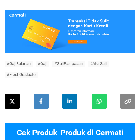
#GajiBulanan
#Gaji
#GajiPas-pasan
#AturGaji
#FreshGraduate
Cek Produk-Produk di Cermati