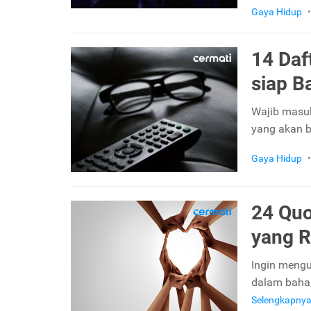
Gaya Hidup
•
14 Daf
siap B
Wajib masuk
yang akan b
Gaya Hidup
•
24 Quo
yang 
Ingin mengu
dalam bahas
Selengkapny