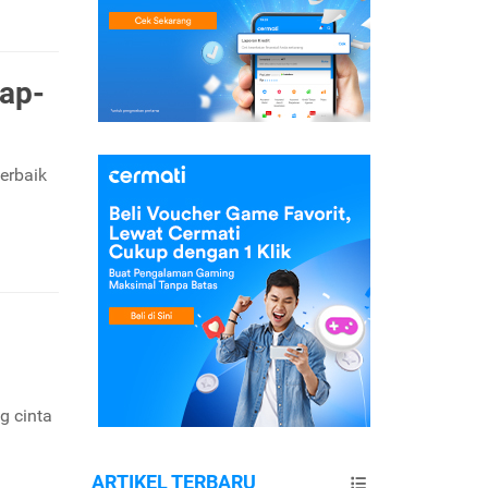
iap-
erbaik
g cinta
ARTIKEL TERBARU