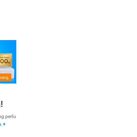
!
ng perlu
ya