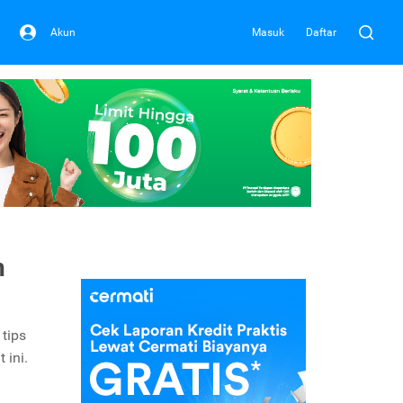
Akun
Masuk
Daftar
h
tips
 ini.