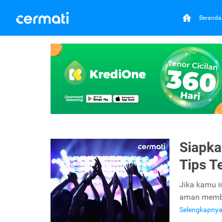
Beranda
Siapka
Tips T
Jika kamu i
aman membeli
Selengkapny