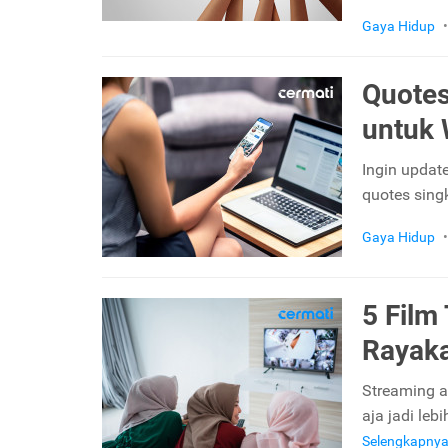
Gaya Hidup
•
Quotes
untuk
Ingin update
quotes sing
Gaya Hidup
•
5 Film
Rayaka
Streaming a
aja jadi leb
Selengkapny