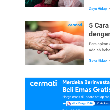
Gaya Hidup
•
5 Cara
denga
Persiapkan 
adalah bebe
Gaya Hidup
•