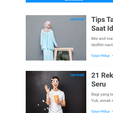
Tips T
Saat Id
Mix and mat
Idulfitri nan
Gaya Hidup
•
21 Rek
Seru
Bagi yang te
Yuk, simak r
Gaya Hidup
•