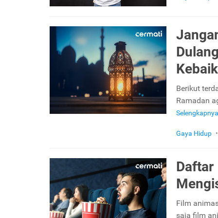
Jangan
Dulang
Kebaik
Berikut ter
Ramadan aga
Selengkapny
Gaya Hidup
•
Daftar
Mengis
Film animas
saja film a