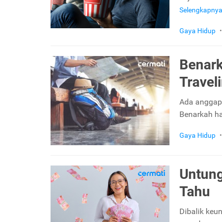
Selengkapny
Gaya Hidup
•
Benark
Travel
Ada anggapa
Benarkah hal
Gaya Hidup
•
Untung
Tahu
Dibalik keu