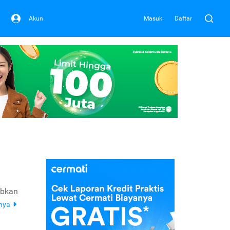
Akun
Masuk
Daftar
abkan
pnya