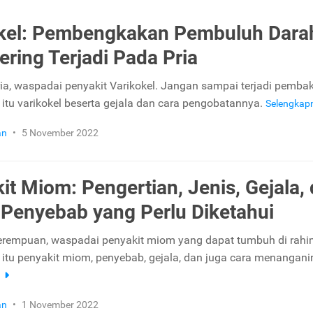
kel: Pembengkakan Pembuluh Dara
ering Terjadi Pada Pria
ria, waspadai penyakit Varikokel. Jangan sampai terjadi pemba
 itu varikokel beserta gejala dan cara pengobatannya.
Selengkap
an
•
5 November 2022
it Miom: Pengertian, Jenis, Gejala,
 Penyebab yang Perlu Diketahui
erempuan, waspadai penyakit miom yang dapat tumbuh di rahi
 itu penyakit miom, penyebab, gejala, dan juga cara menangani
a
an
•
1 November 2022