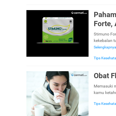
Pahami
Forte,
Stimuno For
kekebalan t
Selengkapny
Tips Kesehat
Obat F
Memasuki mu
kamu ketahu
Tips Kesehat