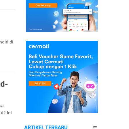
diri di
id-
sa
t? Ini
ARTIKEL TERBARU