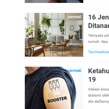
16 Jen
Ditana
Ternyata ad
rumah. Apa 
Tips Kesehat
Ketahu
19
Vaksin boos
dialami ole
dia daftarn