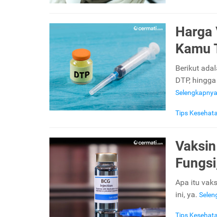
Harga 
Kamu 
Berikut ada
DTP, hingga
Selengkapny
Tips Kesehat
Vaksin
Fungsi
Apa itu vak
ini, ya.
Sele
Tips Kesehat