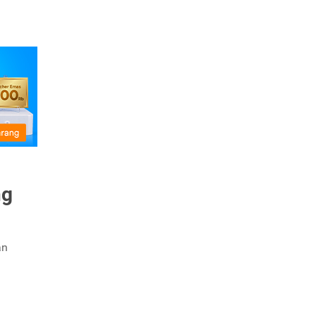
ng
an