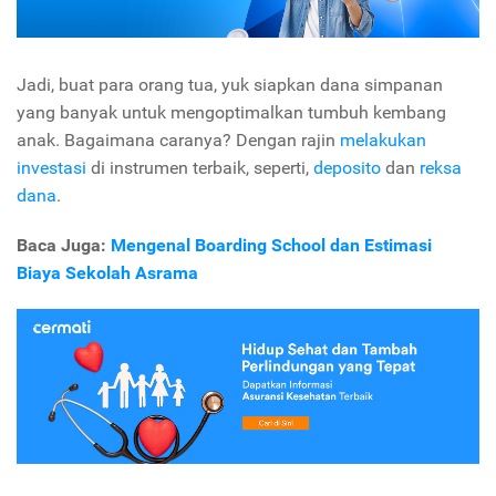
Jadi, buat para orang tua, yuk siapkan dana simpanan
yang banyak untuk mengoptimalkan tumbuh kembang
anak. Bagaimana caranya? Dengan rajin
melakukan
investasi
di instrumen terbaik, seperti,
deposito
dan
reksa
dana
.
Baca Juga:
Mengenal Boarding School dan Estimasi
Biaya Sekolah Asrama