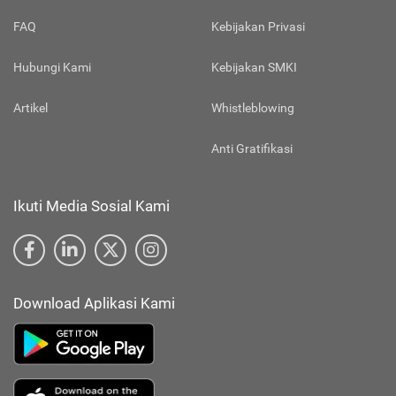
FAQ
Kebijakan Privasi
Hubungi Kami
Kebijakan SMKI
Artikel
Whistleblowing
Anti Gratifikasi
Ikuti Media Sosial Kami
Download Aplikasi Kami