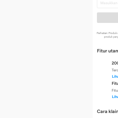
Perhatian: Produ
produk yang
Fitur uta
200
Ter
Lih
Fit
Fit
Lih
Cara klai