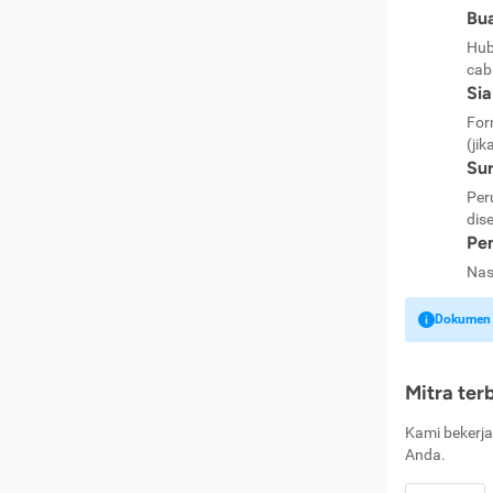
Bua
Hub
cab
Si
For
(jik
Sur
Per
dise
Pen
Nas
Dokumen k
Mitra ter
Kami bekerja
Anda.