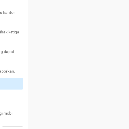
au kantor
ihak ketiga
ng dapat
laporkan.
gi mobil