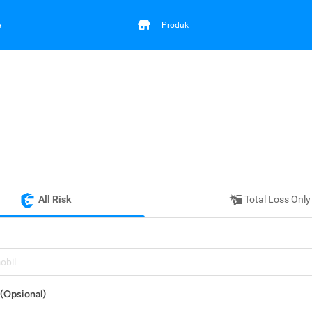
a
Produk
All Risk
Total Loss Only
mobil
(Opsional)