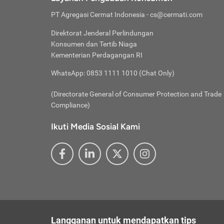
No
Asuran
besar ora
Perluasan
Waspad
Asuran
PT Agregasi Cermat Indonesia
- cs@cermati.com
Jakarta b
Websit
Asuran
Katego
mengguna
Total pre
hati-h
Asuran
Direktorat Jenderal Perlindungan
sehingga
Rp 5.440.
mengaks
Asuran
Konsumen dan Tertib Niaga
kendaraan
Perhat
Asuran
1.
Kementerian Perdagangan RI
Penyam
Katego
Berikan 
lewat a
Selain al
WhatsApp: 0853 1111 1010 (Chat Only)
@ce
bantuan d
menambah
@new
pengguna
(Directorate General of Consumer Protection and Trade
@inf
motor, la
Compliance)
Abaika
Selain be
sebaga
Katego
Ikuti Media Sosial Kami
mencapai
Selalu
bermotor 
Supaya
2.
Pembar
Ketersedi
lalai 
mobil be
Anda s
Katego
dealer mo
Jakarta. 
akan sem
pribadi y
Langganan untuk mendapatkan tips