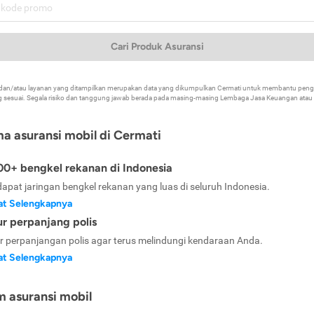
Cari Produk Asuransi
k dan/atau layanan yang ditampilkan merupakan data yang dikumpulkan Cermati untuk membantu p
 sesuai. Segala risiko dan tanggung jawab berada pada masing-masing Lembaga Jasa Keuangan atau mi
ma asuransi mobil di Cermati
0+ bengkel rekanan di Indonesia
dapat jaringan bengkel rekanan yang luas di seluruh Indonesia.
at Selengkapnya
ur perpanjang polis
ur perpanjangan polis agar terus melindungi kendaraan Anda.
at Selengkapnya
m asuransi mobil