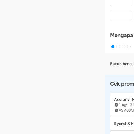
Mengapa 
Butuh bantu
Cek prom
Asuransi
1 Agt
-
31
ASMOBM
Syarat & 