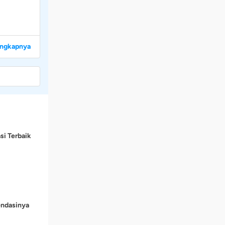
engkapnya
si Terbaik
endasinya