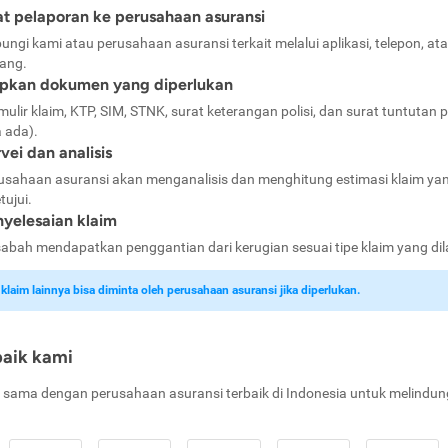
t pelaporan ke perusahaan asuransi
ungi kami atau perusahaan asuransi terkait melalui aplikasi, telepon, at
ang.
apkan dokumen yang diperlukan
mulir klaim, KTP, SIM, STNK, surat keterangan polisi, dan surat tuntutan p
a ada).
vei dan analisis
usahaan asuransi akan menganalisis dan menghitung estimasi klaim ya
tujui.
yelesaian klaim
abah mendapatkan penggantian dari kerugian sesuai tipe klaim yang di
laim lainnya bisa diminta oleh perusahaan asuransi jika diperlukan.
baik kami
 sama dengan perusahaan asuransi terbaik di Indonesia untuk melindun