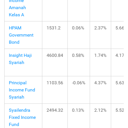
Income
Amanah
Kelas A
HPAM
1531.2
0.06%
2.37%
5.66%
Government
Bond
Insight Haji
4600.84
0.58%
1.74%
4.17%
Syariah
Principal
1103.56
-0.06%
4.37%
5.63%
Income Fund
Syariah
Syailendra
2494.32
0.13%
2.12%
5.52%
Fixed Income
Fund