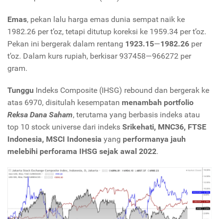
Emas
, pekan lalu harga emas dunia sempat naik ke
1982.26 per t’oz, tetapi ditutup koreksi ke 1959.34 per t’oz.
Pekan ini bergerak dalam rentang
1923.15
—
1982.26
per
t’oz. Dalam kurs rupiah, berkisar 937458—966272 per
gram.
Tunggu
Indeks Composite (IHSG) rebound dan bergerak ke
atas 6970, disitulah kesempatan
menambah portfolio
Reksa Dana Saham
, terutama yang berbasis indeks atau
top 10 stock universe dari indeks
Srikehati, MNC36, FTSE
Indonesia, MSCI Indonesia
yang
performanya jauh
melebihi perforama IHSG sejak awal 2022
.