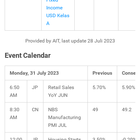
Income
USD Kelas
A
Provided by AIT, last update 28 Juli 2023
Event Calendar
Monday, 31 July 2023
Previous
Consen
6:50
JP
Retail Sales
5.70%
5.90%
AM
YoY JUN
8:30
CN
NBS
49
49.2
AM
Manufacturing
PMI JUL
12:00
JP
Housing Starts
3.50%
-0.20%