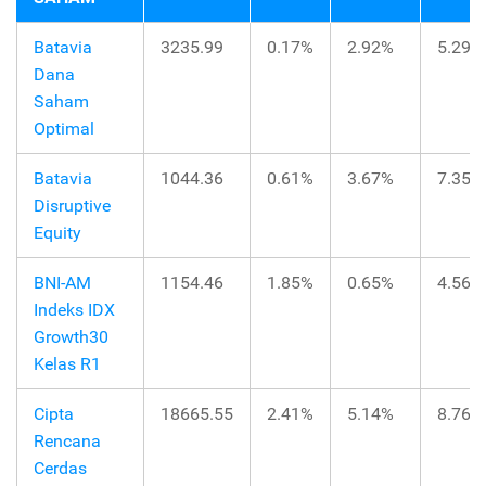
Batavia
3235.99
0.17%
2.92%
5.29%
Dana
Saham
Optimal
Batavia
1044.36
0.61%
3.67%
7.35%
Disruptive
Equity
BNI-AM
1154.46
1.85%
0.65%
4.56%
Indeks IDX
Growth30
Kelas R1
Cipta
18665.55
2.41%
5.14%
8.76%
Rencana
Cerdas