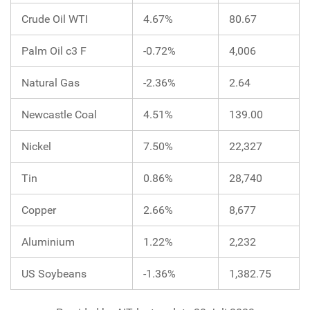
Crude Oil WTI
4.67%
80.67
Palm Oil c3 F
-0.72%
4,006
Natural Gas
-2.36%
2.64
Newcastle Coal
4.51%
139.00
Nickel
7.50%
22,327
Tin
0.86%
28,740
Copper
2.66%
8,677
Aluminium
1.22%
2,232
US Soybeans
-1.36%
1,382.75