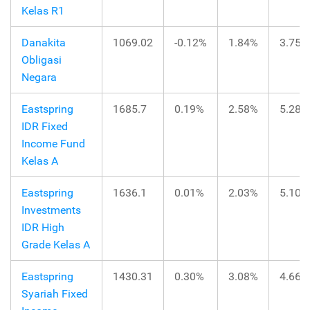
Kelas R1
Danakita
1069.02
-0.12%
1.84%
3.75%
Obligasi
Negara
Eastspring
1685.7
0.19%
2.58%
5.28%
IDR Fixed
Income Fund
Kelas A
Eastspring
1636.1
0.01%
2.03%
5.10%
Investments
IDR High
Grade Kelas A
Eastspring
1430.31
0.30%
3.08%
4.66%
Syariah Fixed