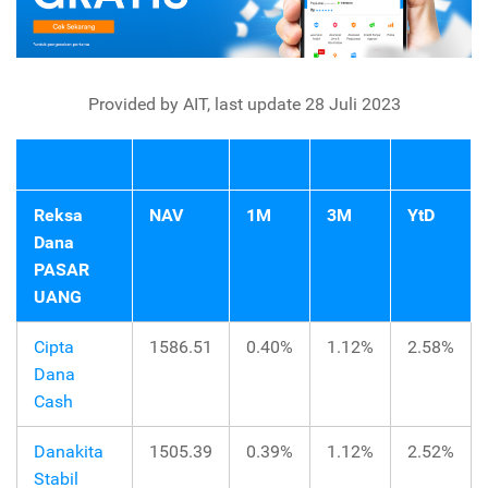
Provided by AIT, last update 28 Juli 2023
Reksa
NAV
1M
3M
YtD
Dana
PASAR
UANG
Cipta
1586.51
0.40%
1.12%
2.58%
Dana
Cash
Danakita
1505.39
0.39%
1.12%
2.52%
Stabil