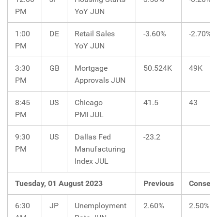
PM
YoY JUN
1:00
DE
Retail Sales
-3.60%
-2.70%
PM
YoY JUN
3:30
GB
Mortgage
50.524K
49K
PM
Approvals JUN
8:45
US
Chicago
41.5
43
PM
PMI JUL
9:30
US
Dallas Fed
-23.2
PM
Manufacturing
Index JUL
Tuesday, 01 August 2023
Previous
Consen
6:30
JP
Unemployment
2.60%
2.50%