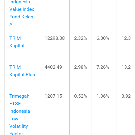
Indonesia
Value Index
Fund Kelas
A
TRIM
12298.08
2.32%
6.00%
12.34
Kapital
TRIM
4402.49
2.98%
7.26%
13.23
Kapital Plus
Trimegah
1287.15
0.52%
1.36%
8.92%
FTSE
Indonesia
Low
Volatility
Factor