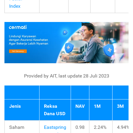
Index
Provided by AIT, last update 28 Juli 2023
Jenis
Reksa
NAV
1M
3M
Dana USD
Saham
Eastspring
0.98
2.24%
4.94%