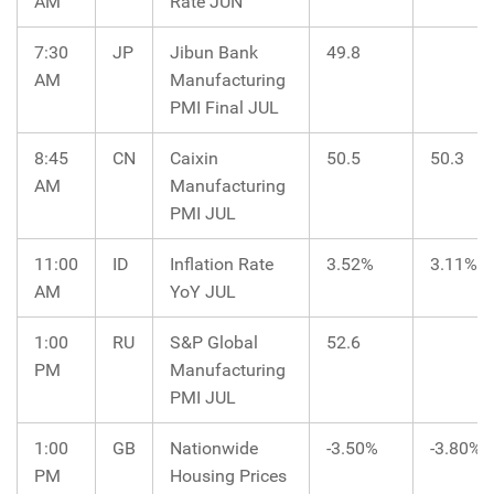
AM
Rate JUN
7:30
JP
Jibun Bank
49.8
AM
Manufacturing
PMI Final JUL
8:45
CN
Caixin
50.5
50.3
AM
Manufacturing
PMI JUL
11:00
ID
Inflation Rate
3.52%
3.11%
AM
YoY JUL
1:00
RU
S&P Global
52.6
PM
Manufacturing
PMI JUL
1:00
GB
Nationwide
-3.50%
-3.80%
PM
Housing Prices