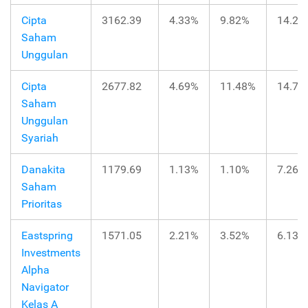
Cipta
3162.39
4.33%
9.82%
14.26
Saham
Unggulan
Cipta
2677.82
4.69%
11.48%
14.72
Saham
Unggulan
Syariah
Danakita
1179.69
1.13%
1.10%
7.26%
Saham
Prioritas
Eastspring
1571.05
2.21%
3.52%
6.13%
Investments
Alpha
Navigator
Kelas A