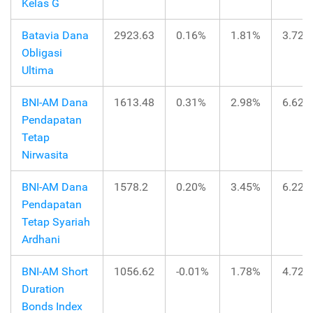
Kelas G
Batavia Dana
2923.63
0.16%
1.81%
3.72%
Obligasi
Ultima
BNI-AM Dana
1613.48
0.31%
2.98%
6.62%
Pendapatan
Tetap
Nirwasita
BNI-AM Dana
1578.2
0.20%
3.45%
6.22%
Pendapatan
Tetap Syariah
Ardhani
BNI-AM Short
1056.62
-0.01%
1.78%
4.72%
Duration
Bonds Index