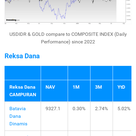
USDIDR & GOLD compare to COMPOSITE INDEX (Daily
Performance) since 2022
Reksa Dana
Reksa Dana
NAV
1M
3M
YtD
CAMPURAN
Batavia
9327.1
0.30%
2.74%
5.02%
Dana
Dinamis