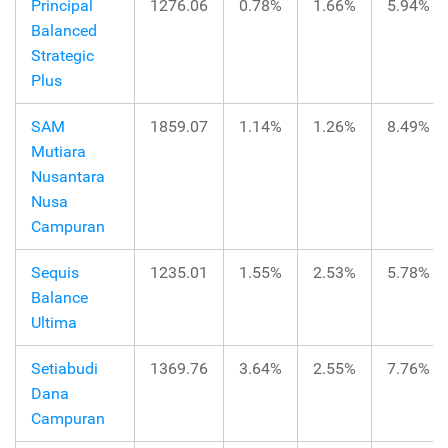
Principal
1276.06
0.78%
1.66%
5.94%
Balanced
Strategic
Plus
SAM
1859.07
1.14%
1.26%
8.49%
Mutiara
Nusantara
Nusa
Campuran
Sequis
1235.01
1.55%
2.53%
5.78%
Balance
Ultima
Setiabudi
1369.76
3.64%
2.55%
7.76%
Dana
Campuran