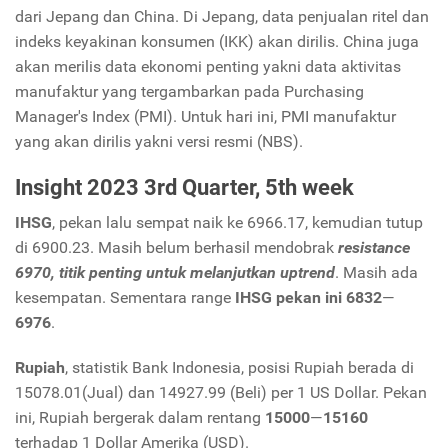
dari Jepang dan China. Di Jepang, data penjualan ritel dan
indeks keyakinan konsumen (IKK) akan dirilis. China juga
akan merilis data ekonomi penting yakni data aktivitas
manufaktur yang tergambarkan pada Purchasing
Manager's Index (PMI). Untuk hari ini, PMI manufaktur
yang akan dirilis yakni versi resmi (NBS).
Insight 2023 3rd Quarter, 5th week
IHSG
, pekan lalu sempat naik ke 6966.17, kemudian tutup
di 6900.23. Masih belum berhasil mendobrak
resistance
6970, titik penting untuk melanjutkan uptrend
. Masih ada
kesempatan. Sementara range
IHSG pekan ini 6832
—
6976
.
Rupiah
, statistik Bank Indonesia, posisi Rupiah berada di
15078.01(Jual) dan 14927.99 (Beli) per 1 US Dollar. Pekan
ini, Rupiah bergerak dalam rentang
15000
—
15160
terhadap 1 Dollar Amerika (USD).