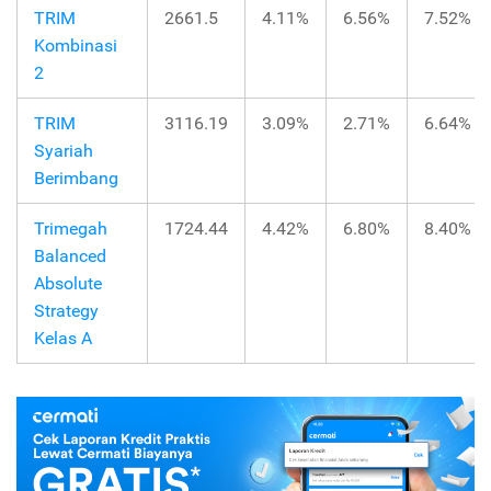
TRIM
2661.5
4.11%
6.56%
7.52%
Kombinasi
2
TRIM
3116.19
3.09%
2.71%
6.64%
Syariah
Berimbang
Trimegah
1724.44
4.42%
6.80%
8.40%
Balanced
Absolute
Strategy
Kelas A