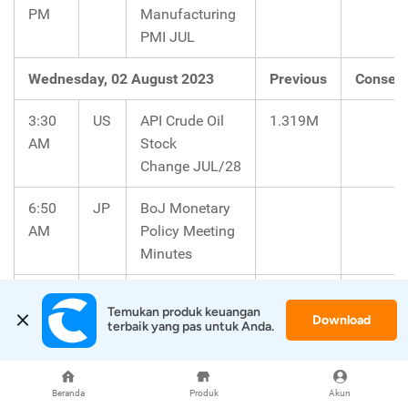
PM
Manufacturing
PMI JUL
Wednesday, 02 August 2023
Previous
Consen
3:30
US
API Crude Oil
1.319M
AM
Stock
Change JUL/28
6:50
JP
BoJ Monetary
AM
Policy Meeting
Minutes
6:00
US
MBA 30-Year
6.87%
Temukan produk keuangan 
PM
Mortgage
Download
terbaik yang pas untuk Anda.
Rate JUL/28
7:15
US
ADP
497K
188K
Beranda
Produk
Akun
PM
Employment