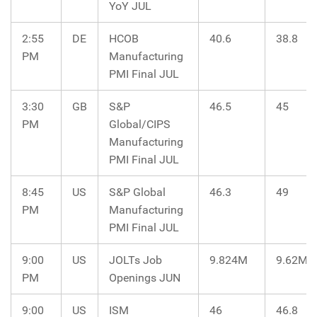
YoY JUL
2:55
DE
HCOB
40.6
38.8
PM
Manufacturing
PMI Final JUL
3:30
GB
S&P
46.5
45
PM
Global/CIPS
Manufacturing
PMI Final JUL
8:45
US
S&P Global
46.3
49
PM
Manufacturing
PMI Final JUL
9:00
US
JOLTs Job
9.824M
9.62M
PM
Openings JUN
9:00
US
ISM
46
46.8