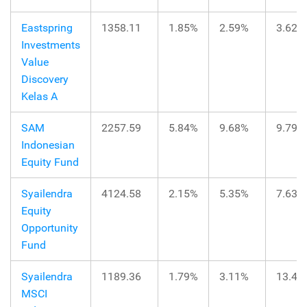
Eastspring
1358.11
1.85%
2.59%
3.62%
Investments
Value
Discovery
Kelas A
SAM
2257.59
5.84%
9.68%
9.79%
Indonesian
Equity Fund
Syailendra
4124.58
2.15%
5.35%
7.63%
Equity
Opportunity
Fund
Syailendra
1189.36
1.79%
3.11%
13.41
MSCI