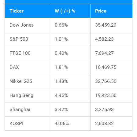
Ticker
W (-/+) %
Price
Dow Jones
0.66%
35,459.29
S&P 500
1.01%
4,582.23
FTSE 100
0.40%
7,694.27
DAX
1.81%
16,469.75
Nikkei 225
1.43%
32,766.50
Hang Seng
4.45%
19,923.50
Shanghai
3.42%
3,275.93
KOSPI
-0.06%
2,608.32