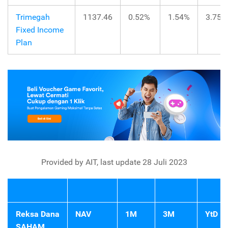
Trimegah
1137.46
0.52%
1.54%
3.75%
Fixed Income
Plan
Provided by AIT, last update 28 Juli 2023
Reksa Dana
NAV
1M
3M
YtD
SAHAM