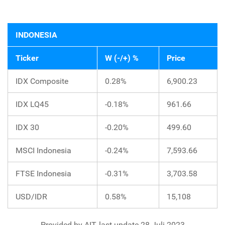
INDONESIA
Ticker
W (-/+) %
Price
IDX Composite
0.28%
6,900.23
IDX LQ45
-0.18%
961.66
IDX 30
-0.20%
499.60
MSCI Indonesia
-0.24%
7,593.66
FTSE Indonesia
-0.31%
3,703.58
USD/IDR
0.58%
15,108
Provided by AIT, last update 28 Juli 2023