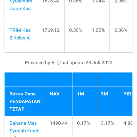
Syailendra
1575.48
0.35%
1.04%
2.36%
Dana Kas
TRIM Kas
1769.12
0.36%
1.05%
2.36%
2 Kelas A
Provided by AIT, last update 28 Juli 2023
Reksa Dana
NAV
1M
3M
YtD
PENDAPATAN
TETAP
Bahana Mes
1490.44
0.17%
3.17%
4.80%
Syariah Fund