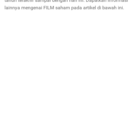
tahun terakhir sampai dengan hari ini. Dapatkan informasi
lainnya mengenai FILM saham pada artikel di bawah ini.