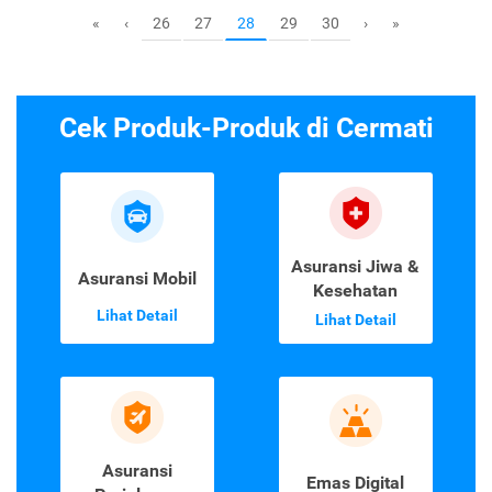
26
27
29
30
«
‹
28
›
»
Cek Produk-Produk di Cermati
Asuransi Jiwa &
Asuransi Mobil
Kesehatan
Lihat Detail
Lihat Detail
Asuransi
Emas Digital