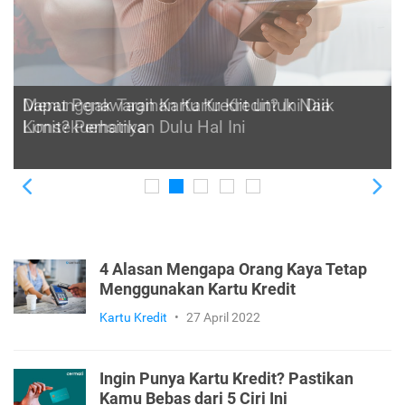
Dapat Penawaran Kartu Kredit untuk Naik
Limit? Perhatikan Dulu Hal Ini
Previous
Ne
4 Alasan Mengapa Orang Kaya Tetap
Menggunakan Kartu Kredit
Kartu Kredit
•
27 April 2022
Ingin Punya Kartu Kredit? Pastikan
Kamu Bebas dari 5 Ciri Ini