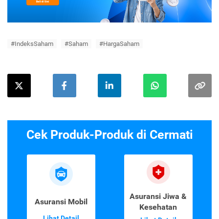
#IndeksSaham
#Saham
#HargaSaham
Cek Produk-Produk di Cermati
Asuransi Jiwa &
Asuransi Mobil
Kesehatan
Lihat Detail