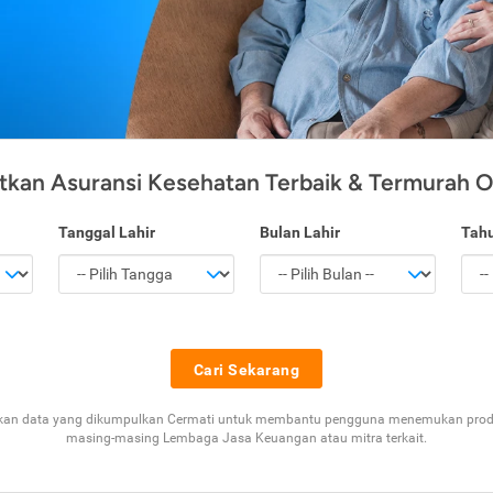
kan Asuransi Kesehatan Terbaik & Termurah O
Tanggal Lahir
Bulan Lahir
Tahu
Cari Sekarang
akan data yang dikumpulkan Cermati untuk membantu pengguna menemukan produk
masing-masing Lembaga Jasa Keuangan atau mitra terkait.