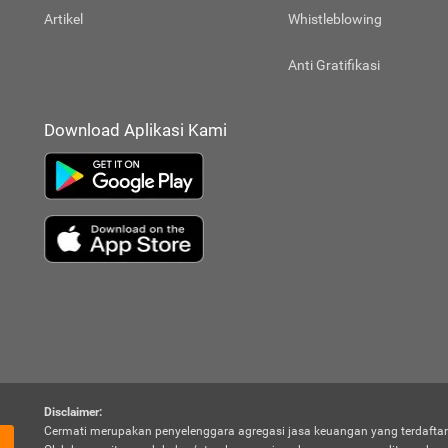
Artikel
Whistleblowing
Anti Gratifikasi
Download Aplikasi Kami
Disclaimer:
Cermati merupakan penyelenggara agregasi jasa keuangan yang terdaftar