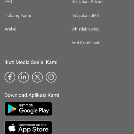
FAQ
Kebijakan Privasi
Hubungi Kami
Kebijakan SMKI
Artikel
Whistleblowing
Anti Gratifikasi
Ikuti Media Sosial Kami
Download Aplikasi Kami