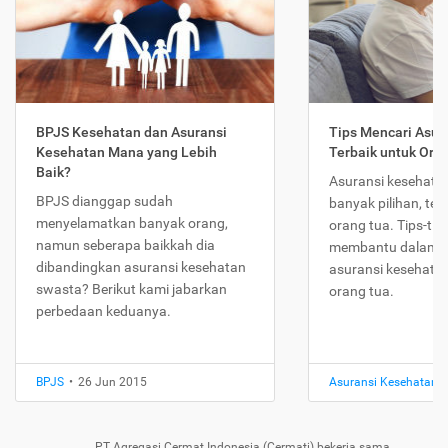
BPJS Kesehatan dan Asuransi
Tips Mencari Asur
Kesehatan Mana yang Lebih
Terbaik untuk Ora
Baik?
Asuransi kesehatan
BPJS dianggap sudah
banyak pilihan, te
menyelamatkan banyak orang,
orang tua. Tips-tips
namun seberapa baikkah dia
membantu dalam m
dibandingkan asuransi kesehatan
asuransi kesehatan
swasta? Berikut kami jabarkan
orang tua.
perbedaan keduanya.
BPJS
•
26 Jun 2015
Asuransi Kesehatan
•
PT Agregasi Cermat Indonesia (Cermati) bekerja sama