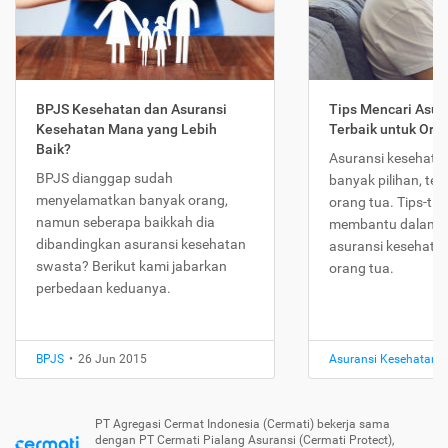
BPJS Kesehatan dan Asuransi
Tips Mencari Asur
Kesehatan Mana yang Lebih
Terbaik untuk Ora
Baik?
Asuransi kesehatan
BPJS dianggap sudah
banyak pilihan, te
menyelamatkan banyak orang,
orang tua. Tips-tips
namun seberapa baikkah dia
membantu dalam m
dibandingkan asuransi kesehatan
asuransi kesehatan
swasta? Berikut kami jabarkan
orang tua.
perbedaan keduanya.
BPJS
•
26 Jun 2015
Asuransi Kesehatan
•
PT Agregasi Cermat Indonesia (Cermati) bekerja sama
dengan PT Cermati Pialang Asuransi (Cermati Protect),