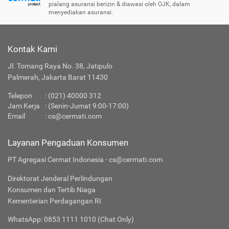
pialang asuransi berizin & diawasi oleh OJK, dalam
menyediakan asuransi.
Kontak Kami
Jl. Tomang Raya No. 38, Jatipulo
Palmerah, Jakarta Barat 11430
Telepon
:
(021) 40000 312
Jam Kerja
: (Senin-Jumat 9:00-17:00)
Email
:
cs@cermati.com
Layanan Pengaduan Konsumen
PT Agregasi Cermat Indonesia - cs@cermati.com
Direktorat Jenderal Perlindungan
Konsumen dan Tertib Niaga
Kementerian Perdagangan RI
WhatsApp: 0853 1111 1010 (Chat Only)