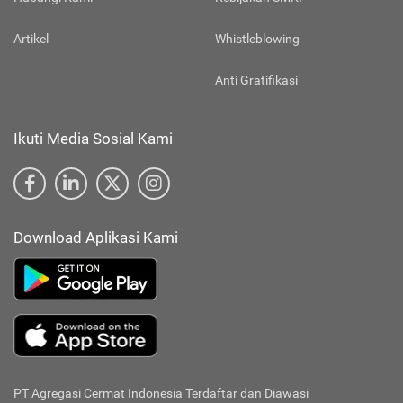
Artikel
Whistleblowing
Anti Gratifikasi
Ikuti Media Sosial Kami
Download Aplikasi Kami
PT Agregasi Cermat Indonesia
Terdaftar dan Diawasi