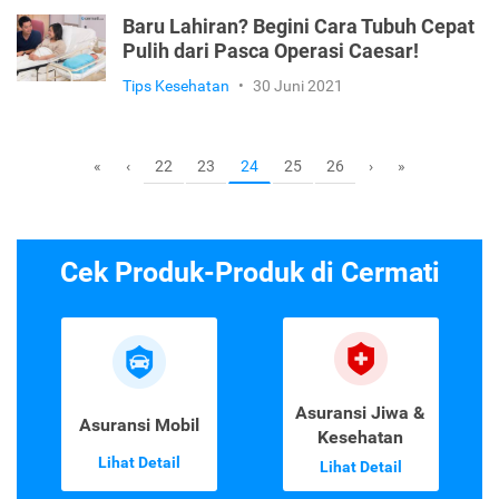
Baru Lahiran? Begini Cara Tubuh Cepat
Pulih dari Pasca Operasi Caesar!
Tips Kesehatan
•
30 Juni 2021
22
23
25
26
«
‹
24
›
»
Cek Produk-Produk di Cermati
Asuransi Jiwa &
Asuransi Mobil
Kesehatan
Lihat Detail
Lihat Detail