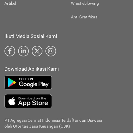
Artikel
Whistleblowing
Anti Gratifikasi
Ikuti Media Sosial Kami
Download Aplikasi Kami
PT Agregasi Cermat Indonesia
Terdaftar dan Diawasi
oleh Otoritas Jasa Keuangan (OJK)