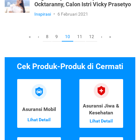
Ocktaranny, Calon Istri Vicky Prasetyo
Inspirasi
•
6 Februari 2021
8
9
11
12
«
‹
10
›
»
Cek Produk-Produk di Cermati
Asuransi Jiwa &
Asuransi Mobil
Kesehatan
Lihat Detail
Lihat Detail