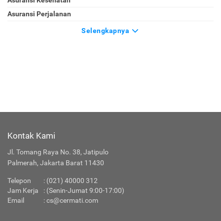
Asuransi Kesehatan
Asuransi Perjalanan
Selengkapnya
Kontak Kami
Jl. Tomang Raya No. 38, Jatipulo
Palmerah, Jakarta Barat 11430
Telepon
:
(021) 40000 312
Jam Kerja
: (Senin-Jumat 9:00-17:00)
Email
:
cs@cermati.com