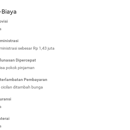
-Biaya
ovisi
a
ministrasi
ministrasi sebesar Rp 1,43 juta
lunasan Dipercepat
sisa pokok pinjaman
eterlambatan Pembayaran
i cicilan ditambah bunga
uransi
a
terai
a