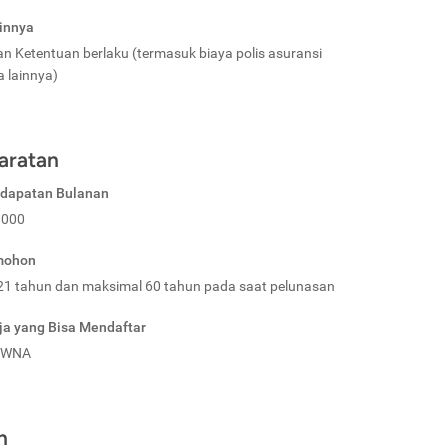
innya
an Ketentuan berlaku (termasuk biaya polis asuransi
a lainnya)
aratan
ndapatan Bulanan
.000
mohon
21 tahun dan maksimal 60 tahun pada saat pelunasan
ja yang Bisa Mendaftar
 WNA
n