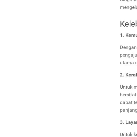
mengelo
Kele
1. Kem
Dengan 
pengaju
utama d
2.
Kera
Untuk m
bersifa
dapat t
panjang
3. Lay
Untuk k