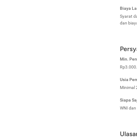
Biaya La
Syarat d
dan biay
Persy
Min. Pe
Rp3.000
Usia Pe
Minimal 
Siapa Sa
WNI dan
Ulasa