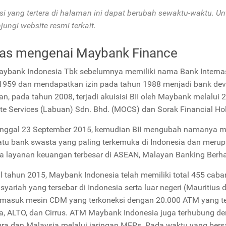
si yang tertera di halaman ini dapat berubah sewaktu-waktu. Un
ungi website resmi terkait.
las mengenai Maybank Finance
ybank Indonesia Tbk sebelumnya memiliki nama Bank Internasion
1959 dan mendapatkan izin pada tahun 1988 menjadi bank dev
n, pada tahun 2008, terjadi akuisisi BII oleh Maybank melalui
te Services (Labuan) Sdn. Bhd. (MOCS) dan Sorak Financial Hold
nggal 23 September 2015, kemudian BII mengubah namanya m
atu bank swasta yang paling terkemuka di Indonesia dan merup
a layanan keuangan terbesar di ASEAN, Malayan Banking Berh
l tahun 2015, Maybank Indonesia telah memiliki total 455 caba
yariah yang tersebar di Indonesia serta luar negeri (Mauritius d
masuk mesin CDM yang terkoneksi dengan 20.000 ATM yang t
, ALTO, dan Cirrus. ATM Maybank Indonesia juga terhubung 
ra dan Malaysia melalui jaringan MEPs. Pada waktu yang bers