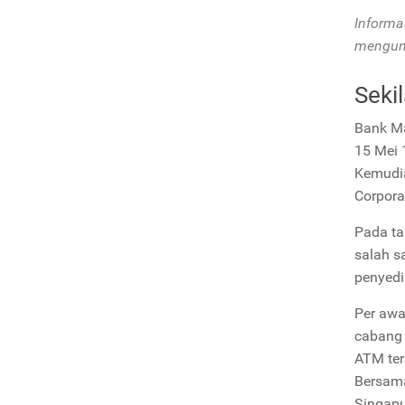
Informa
mengunj
Seki
Bank Ma
15 Mei 
Kemudia
Corpora
Pada ta
salah s
penyedi
Per awa
cabang s
ATM ter
Bersama
Singapu