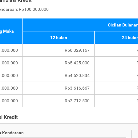
imulasi Kredit
endaraan: Rp100.000.000
Cicilan Bulanan
g Muka
12 bulan
24 bula
.000.000
Rp6.329.167
.000.000
Rp5.425.000
.000.000
Rp4.520.834
.000.000
Rp3.616.667
.000.000
Rp2.712.500
i Kredit
a Kendaraan