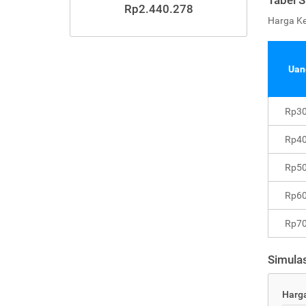
Tabel S
Rp2.440.278
Harga K
Uan
Rp30
Rp40
Rp50
Rp60
Rp70
Simulas
Harg