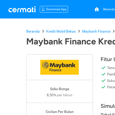
Beranda
Download App
Beranda
Kredit Mobil Bekas
Maybank Finance
Maybank Finance Kred
Fitur
Teno
Pemb
Suku
Pers
Suku Bunga
8,50%
per tahun
Simul
Cicilan Per Bulan