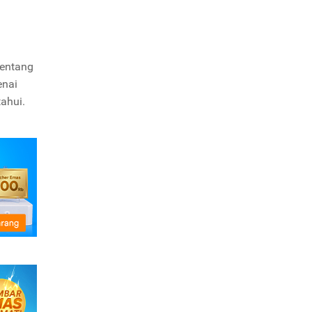
tentang
enai
ahui.