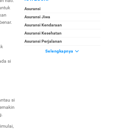
h hati.
untuk
Asuransi
kan
Asuransi Jiwa
benar.
Asuransi Kendaraan
Asuransi Kesehatan
Asuransi Perjalanan
ak
Selengkapnya
ada si
ntau si
semakin
g.
imulai,