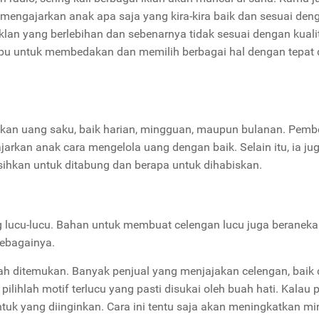
engajarkan anak apa saja yang kira-kira baik dan sesuai den
an yang berlebihan dan sebenarnya tidak sesuai dengan kuali
pu untuk membedakan dan memilih berbagai hal dengan tepat
kan uang saku, baik harian, mingguan, maupun bulanan. Pemb
arkan anak cara mengelola uang dengan baik. Selain itu, ia ju
sihkan untuk ditabung dan berapa untuk dihabiskan.
ng lucu-lucu. Bahan untuk membuat celengan lucu juga beranek
 sebagainya.
ah ditemukan. Banyak penjual yang menjajakan celengan, baik 
pilihlah motif terlucu yang pasti disukai oleh buah hati. Kalau p
ntuk yang diinginkan. Cara ini tentu saja akan meningkatkan mi