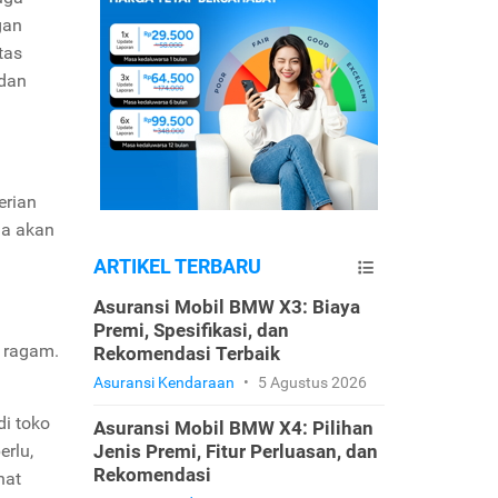
gan
tas
 dan
erian
ga akan
ARTIKEL TERBARU
Asuransi Mobil BMW X3: Biaya
Premi, Spesifikasi, dan
a ragam.
Rekomendasi Terbaik
Asuransi Kendaraan
•
5 Agustus 2026
di toko
Asuransi Mobil BMW X4: Pilihan
erlu,
Jenis Premi, Fitur Perluasan, dan
Rekomendasi
nat