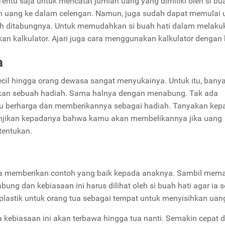
 Tentu saja untuk mencatat jumlah uang yang dimiliki oleh si bua
n uang ke dalam celengan. Namun, juga sudah dapat memulai 
h ditabungnya. Untuk memudahkan si buah hati dalam melaku
an kalkulator. Ajari juga cara menggunakan kalkulator dengan 
a
cil hingga orang dewasa sangat menyukainya. Untuk itu, bany
tkan sebuah hadiah. Sama halnya dengan menabung. Tak ada
atu berharga dan memberikannya sebagai hadiah. Tanyakan kep
, janjikan kepadanya bahwa kamu akan membelikannya jika uang
tentukan.
ua memberikan contoh yang baik kepada anaknya. Sambil mema
ng dan kebiasaan ini harus dilihat oleh si buah hati agar ia 
n plastik untuk orang tua sebagai tempat untuk menyisihkan uan
kebiasaan ini akan terbawa hingga tua nanti. Semakin cepat d