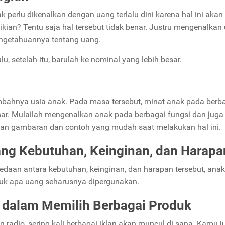
perlu dikenalkan dengan uang terlalu dini karena hal ini akan
kian? Tentu saja hal tersebut tidak benar. Justru mengenalkan
ngetahuannya tentang uang.
lu, setelah itu, barulah ke nominal yang lebih besar.
ambahnya usia anak. Pada masa tersebut, minat anak pada berba
sar. Mulailah mengenalkan anak pada berbagai fungsi dan juga
ikan gambaran dan contoh yang mudah saat melakukan hal ini.
ng Kebutuhan, Keinginan, dan Harapa
daan antara kebutuhan, keinginan, dan harapan tersebut, ana
tuk apa uang seharusnya dipergunakan.
r dalam Memilih Berbagai Produk
 radio, sering kali berbagai iklan akan muncul di sana. Kamu j