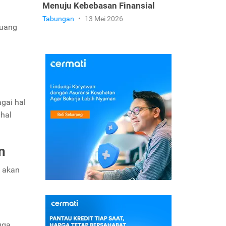
Menuju Kebebasan Finansial
Tabungan
•
13 Mei 2026
 uang
gai hal
 hal
n
k akan
uga