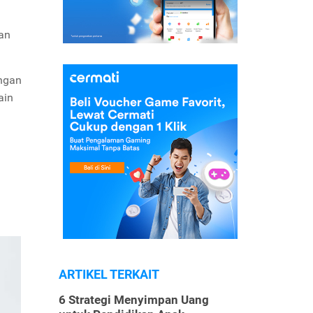
an
ngan
ain
ARTIKEL TERKAIT
6 Strategi Menyimpan Uang